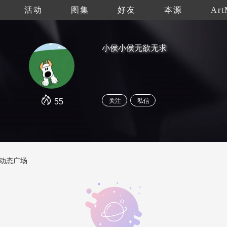
活动
图集
好友
本源
Art
小侯小侯无欲无求
55
关注
私信
动态广场