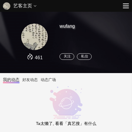
艺客主页
wufang
关注
私信
461
我的动态
好友动态
动态广场
Ta太懒了, 看看「真艺搜」有什么