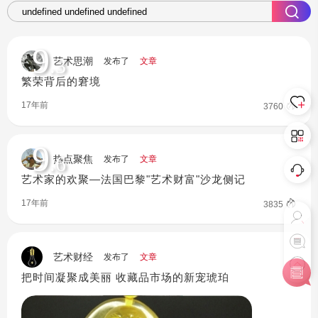
9
.3
艺术思潮
发布了
文章
繁荣背后的窘境
17年前
3760
9
.6
热点聚焦
发布了
文章
艺术家的欢聚—法国巴黎"艺术财富"沙龙侧记
17年前
3835
艺术财经
发布了
文章
把时间凝聚成美丽 收藏品市场的新宠琥珀