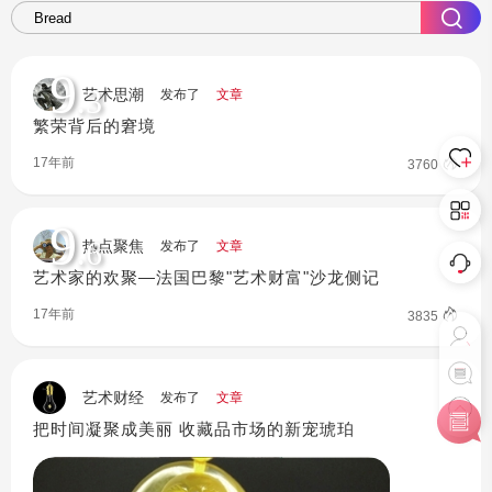
9
.3
艺术思潮
发布了
文章
繁荣背后的窘境
17年前
3760
9
.6
热点聚焦
发布了
文章
艺术家的欢聚—法国巴黎"艺术财富"沙龙侧记
17年前
3835
艺术财经
发布了
文章
把时间凝聚成美丽 收藏品市场的新宠琥珀