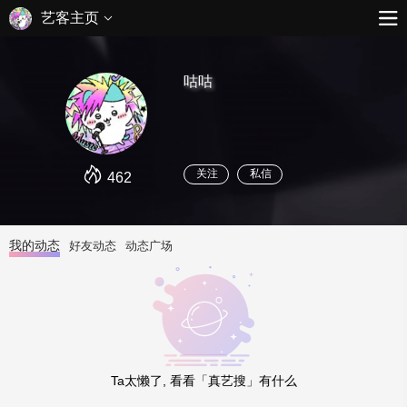
艺客主页
咕咕
关注
私信
462
我的动态
好友动态
动态广场
Ta太懒了, 看看「真艺搜」有什么