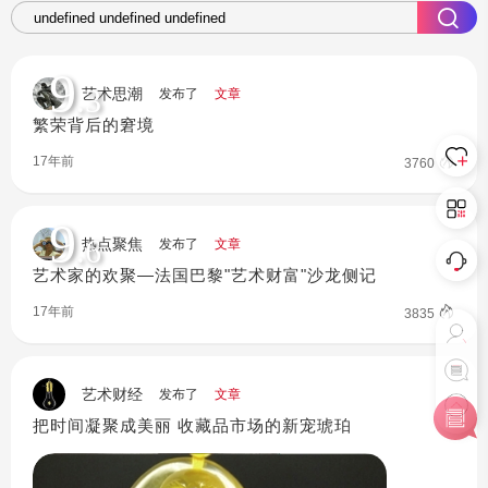
9
.3
艺术思潮
发布了
文章
繁荣背后的窘境
17年前
3760
9
.6
热点聚焦
发布了
文章
艺术家的欢聚—法国巴黎"艺术财富"沙龙侧记
17年前
3835
艺术财经
发布了
文章
把时间凝聚成美丽 收藏品市场的新宠琥珀