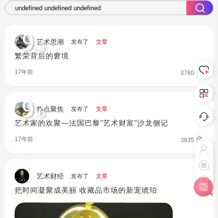
9
.3
艺术思潮
发布了
文章
繁荣背后的窘境
17年前
3760
9
.6
热点聚焦
发布了
文章
艺术家的欢聚—法国巴黎"艺术财富"沙龙侧记
17年前
3835
艺术财经
发布了
文章
把时间凝聚成美丽 收藏品市场的新宠琥珀