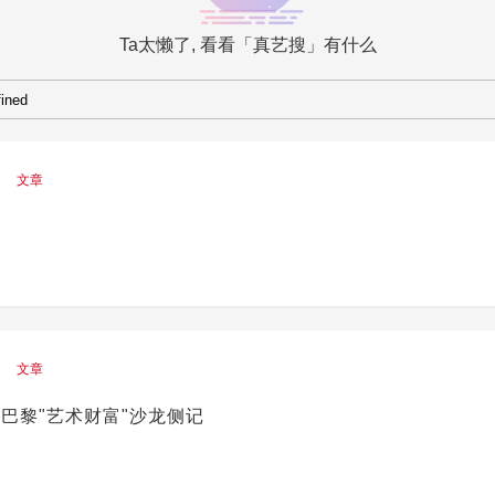
Ta太懒了, 看看「真艺搜」有什么
文章
文章
巴黎"艺术财富"沙龙侧记