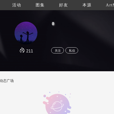
活动
图集
好友
本源
Art
🍍
211
关注
私信
动态广场