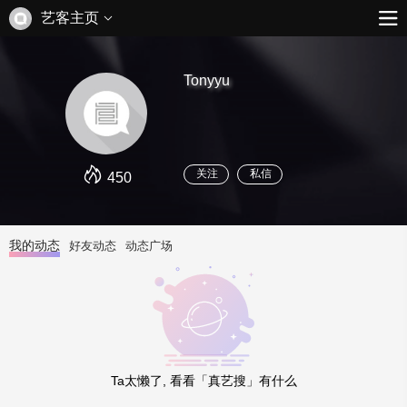
艺客主页
Tonyyu
关注
私信
450
我的动态
好友动态
动态广场
Ta太懒了, 看看「真艺搜」有什么