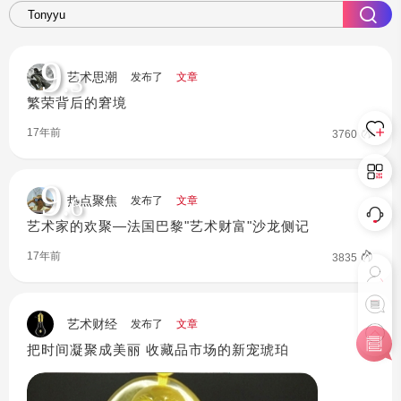
9
.3
艺术思潮
发布了
文章
繁荣背后的窘境
17年前
3760
9
.6
热点聚焦
发布了
文章
艺术家的欢聚—法国巴黎"艺术财富"沙龙侧记
17年前
3835
艺术财经
发布了
文章
把时间凝聚成美丽 收藏品市场的新宠琥珀