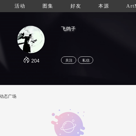
活动
图集
好友
本源
Art
飞鸽子
204
关注
私信
动态广场