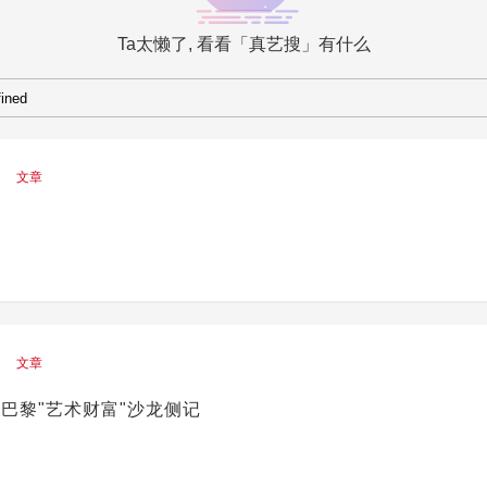
Ta太懒了, 看看「真艺搜」有什么
文章
文章
巴黎"艺术财富"沙龙侧记