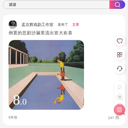
孟京辉戏剧工作室
发布了
文章
倒置的悲剧沙漏里流出皆大欢喜
8
.0
6年前
147