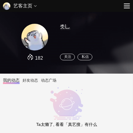
艺客主页
氼乚
关注
私信
182
我的动态
好友动态
动态广场
Ta太懒了, 看看「真艺搜」有什么