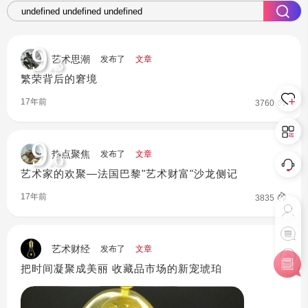
9
.3
艺术思潮
发布了
文章
繁荣背后的窘境
17年前
3760
9
.6
热点聚焦
发布了
文章
艺术家的欢聚—法国巴黎"艺术财富"沙龙侧记
17年前
3835
艺术财经
发布了
文章
把时间凝聚成美丽 收藏品市场的新宠琥珀