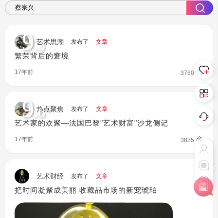
9
.3
艺术思潮
发布了
文章
繁荣背后的窘境
17年前
3760
9
.6
热点聚焦
发布了
文章
艺术家的欢聚—法国巴黎"艺术财富"沙龙侧记
17年前
3835
艺术财经
发布了
文章
把时间凝聚成美丽 收藏品市场的新宠琥珀