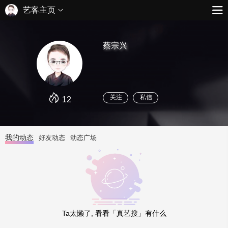
艺客主页
蔡宗兴
关注
私信
12
我的动态
好友动态
动态广场
Ta太懒了, 看看「真艺搜」有什么