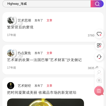
9
.3
艺术思潮
发布了
文章
繁荣背后的窘境
17年前
3760
9
.6
热点聚焦
发布了
文章
艺术家的欢聚—法国巴黎"艺术财富"沙龙侧记
17年前
3835
艺术财经
发布了
文章
把时间凝聚成美丽 收藏品市场的新宠琥珀