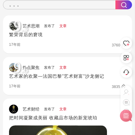
9
.3
艺术思潮
发布了
文章
繁荣背后的窘境
17年前
3760
9
.6
热点聚焦
发布了
文章
艺术家的欢聚—法国巴黎"艺术财富"沙龙侧记
17年前
3835
艺术财经
发布了
文章
把时间凝聚成美丽 收藏品市场的新宠琥珀