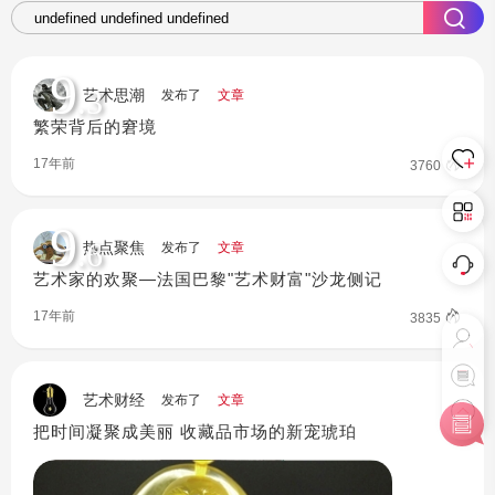
9
.3
艺术思潮
发布了
文章
繁荣背后的窘境
17年前
3760
9
.6
热点聚焦
发布了
文章
艺术家的欢聚—法国巴黎"艺术财富"沙龙侧记
17年前
3835
艺术财经
发布了
文章
把时间凝聚成美丽 收藏品市场的新宠琥珀