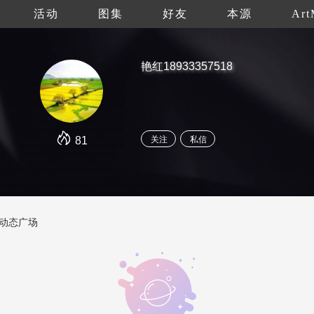
活动
图集
好友
本源
Art
艳红18933357518
81
关注
私信
动态广场