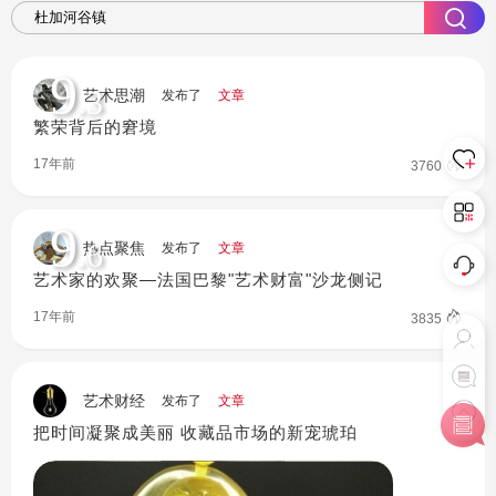
9
.3
艺术思潮
发布了
文章
繁荣背后的窘境
17年前
3760
9
.6
热点聚焦
发布了
文章
艺术家的欢聚—法国巴黎"艺术财富"沙龙侧记
17年前
3835
艺术财经
发布了
文章
把时间凝聚成美丽 收藏品市场的新宠琥珀