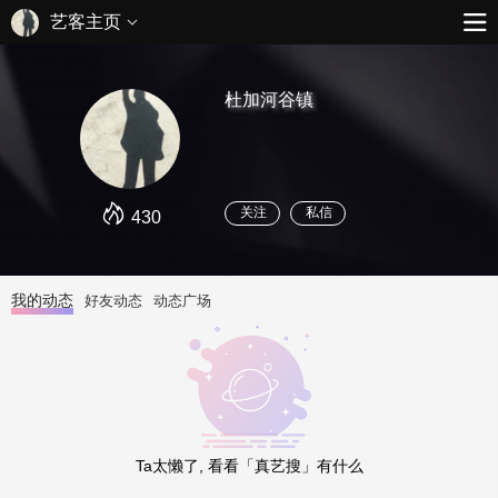
艺客主页
杜加河谷镇
关注
私信
430
我的动态
好友动态
动态广场
Ta太懒了, 看看「真艺搜」有什么