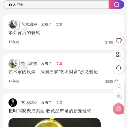
9
.3
艺术思潮
发布了
文章
繁荣背后的窘境
17年前
3760
9
.6
热点聚焦
发布了
文章
艺术家的欢聚—法国巴黎"艺术财富"沙龙侧记
17年前
3835
艺术财经
发布了
文章
把时间凝聚成美丽 收藏品市场的新宠琥珀