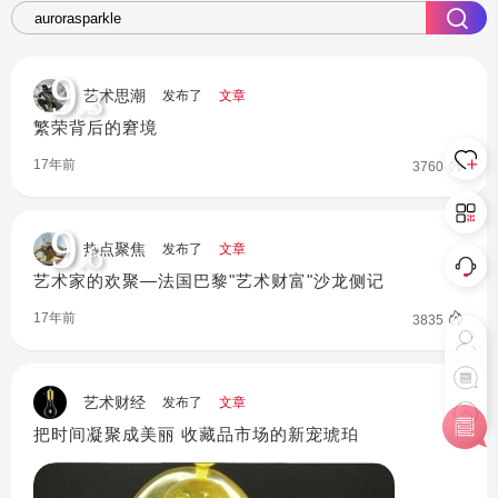
9
.3
艺术思潮
发布了
文章
繁荣背后的窘境
17年前
3760
9
.6
热点聚焦
发布了
文章
艺术家的欢聚—法国巴黎"艺术财富"沙龙侧记
17年前
3835
艺术财经
发布了
文章
把时间凝聚成美丽 收藏品市场的新宠琥珀